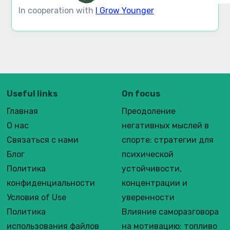
In cooperation with
I Grow Younger
Useful links
On focus
Главная
Преодоление
О нас
негативных мыслей в
Связаться с нами
спорте: стратегии для
Блог
психической
Политика
устойчивости,
конфиденциальности
концентрации и
Условия of Use
уверенности
Политика
Влияние саморазговора
использования файлов
на мотивацию: топливо