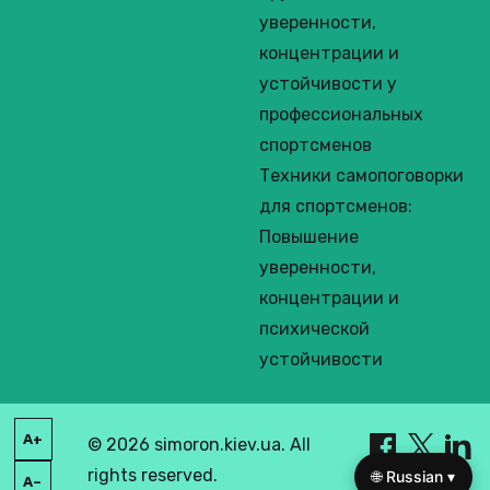
уверенности,
концентрации и
устойчивости у
профессиональных
спортсменов
Техники самопоговорки
для спортсменов:
Повышение
уверенности,
концентрации и
психической
устойчивости
A+
© 2026 simoron.kiev.ua. All
rights reserved.
🌐 Russian ▾
A–