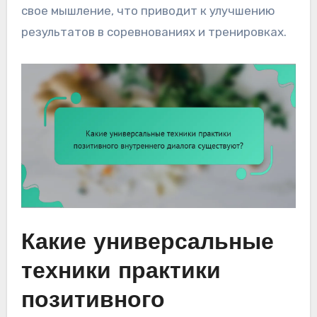
свое мышление, что приводит к улучшению
результатов в соревнованиях и тренировках.
Какие универсальные
техники практики
позитивного