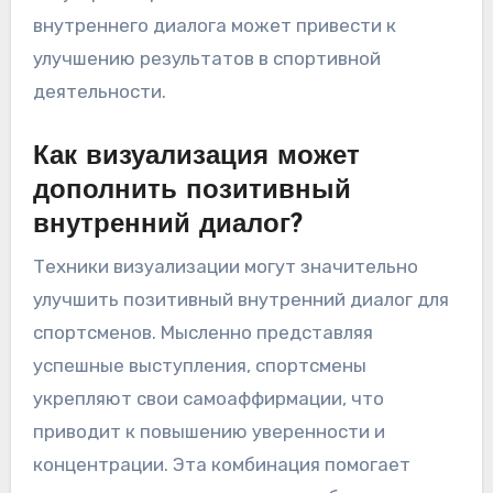
внутреннего диалога может привести к
улучшению результатов в спортивной
деятельности.
Как визуализация может
дополнить позитивный
внутренний диалог?
Техники визуализации могут значительно
улучшить позитивный внутренний диалог для
спортсменов. Мысленно представляя
успешные выступления, спортсмены
укрепляют свои самоаффирмации, что
приводит к повышению уверенности и
концентрации. Эта комбинация помогает