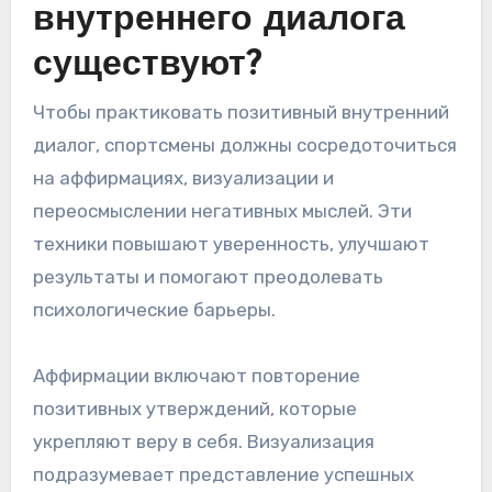
внутреннего диалога
существуют?
Чтобы практиковать позитивный внутренний
диалог, спортсмены должны сосредоточиться
на аффирмациях, визуализации и
переосмыслении негативных мыслей. Эти
техники повышают уверенность, улучшают
результаты и помогают преодолевать
психологические барьеры.
Аффирмации включают повторение
позитивных утверждений, которые
укрепляют веру в себя. Визуализация
подразумевает представление успешных