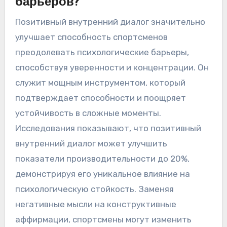
барьеров?
Позитивный внутренний диалог значительно
улучшает способность спортсменов
преодолевать психологические барьеры,
способствуя уверенности и концентрации. Он
служит мощным инструментом, который
подтверждает способности и поощряет
устойчивость в сложные моменты.
Исследования показывают, что позитивный
внутренний диалог может улучшить
показатели производительности до 20%,
демонстрируя его уникальное влияние на
психологическую стойкость. Заменяя
негативные мысли на конструктивные
аффирмации, спортсмены могут изменить