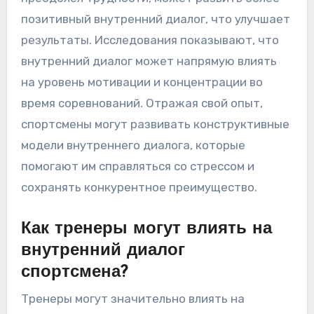
позитивный внутренний диалог, что улучшает
результаты. Исследования показывают, что
внутренний диалог может напрямую влиять
на уровень мотивации и концентрации во
время соревнований. Отражая свой опыт,
спортсмены могут развивать конструктивные
модели внутреннего диалога, которые
помогают им справляться со стрессом и
сохранять конкурентное преимущество.
Как тренеры могут влиять на
внутренний диалог
спортсмена?
Тренеры могут значительно влиять на