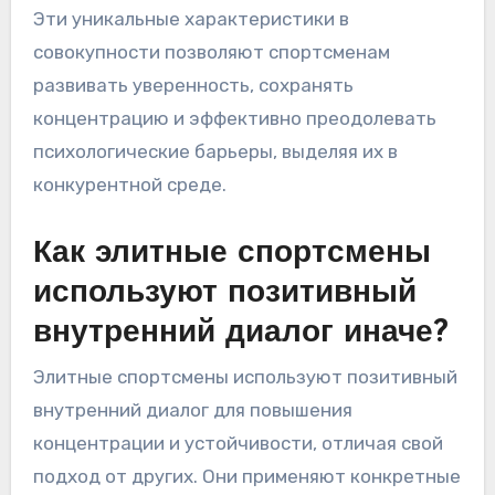
Эти уникальные характеристики в
совокупности позволяют спортсменам
развивать уверенность, сохранять
концентрацию и эффективно преодолевать
психологические барьеры, выделяя их в
конкурентной среде.
Как элитные спортсмены
используют позитивный
внутренний диалог иначе?
Элитные спортсмены используют позитивный
внутренний диалог для повышения
концентрации и устойчивости, отличая свой
подход от других. Они применяют конкретные