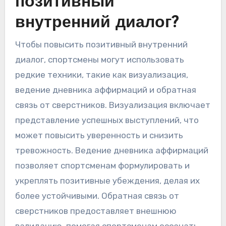
позитивный
внутренний диалог?
Чтобы повысить позитивный внутренний
диалог, спортсмены могут использовать
редкие техники, такие как визуализация,
ведение дневника аффирмаций и обратная
связь от сверстников. Визуализация включает
представление успешных выступлений, что
может повысить уверенность и снизить
тревожность. Ведение дневника аффирмаций
позволяет спортсменам формулировать и
укреплять позитивные убеждения, делая их
более устойчивыми. Обратная связь от
сверстников предоставляет внешнюю