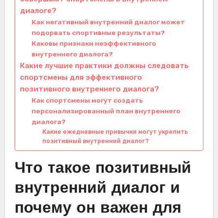
диалоге?
Как негативный внутренний диалог может
подорвать спортивные результаты?
Каковы признаки неэффективного
внутреннего диалога?
Какие лучшие практики должны следовать
спортсмены для эффективного
позитивного внутреннего диалога?
Как спортсмены могут создать
персонализированный план внутреннего
диалога?
Какие ежедневные привычки могут укрепить
позитивный внутренний диалог?
Что такое позитивный
внутренний диалог и
почему он важен для