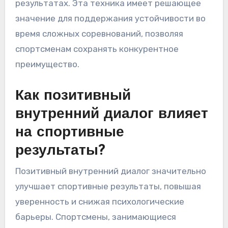
результатах. Эта техника имеет решающее
значение для поддержания устойчивости во
время сложных соревнований, позволяя
спортсменам сохранять конкурентное
преимущество.
Как позитивный
внутренний диалог влияет
на спортивные
результаты?
Позитивный внутренний диалог значительно
улучшает спортивные результаты, повышая
уверенность и снижая психологические
барьеры. Спортсмены, занимающиеся