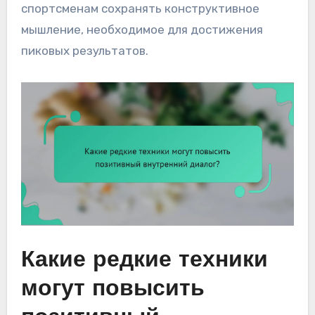
спортсменам сохранять конструктивное
мышление, необходимое для достижения
пиковых результатов.
Какие редкие техники
могут повысить