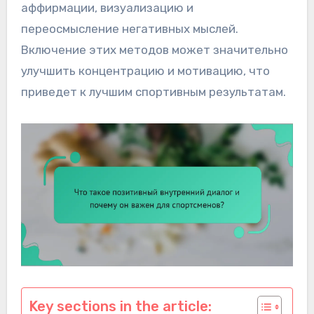
аффирмации, визуализацию и
переосмысление негативных мыслей.
Включение этих методов может значительно
улучшить концентрацию и мотивацию, что
приведет к лучшим спортивным результатам.
Key sections in the article: