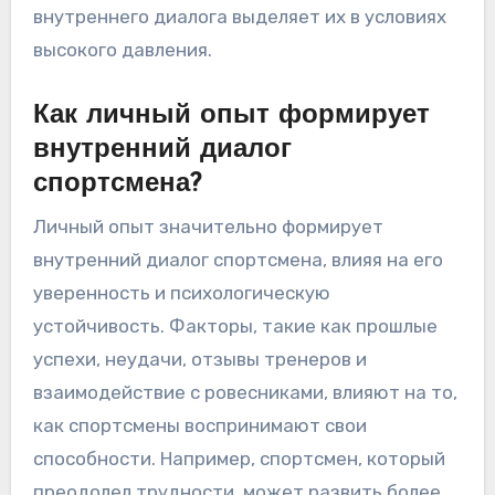
внутреннего диалога выделяет их в условиях
высокого давления.
Как личный опыт формирует
внутренний диалог
спортсмена?
Личный опыт значительно формирует
внутренний диалог спортсмена, влияя на его
уверенность и психологическую
устойчивость. Факторы, такие как прошлые
успехи, неудачи, отзывы тренеров и
взаимодействие с ровесниками, влияют на то,
как спортсмены воспринимают свои
способности. Например, спортсмен, который
преодолел трудности, может развить более