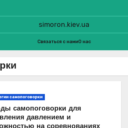
simoron.kiev.ua
Связаться с нами
О нас
рки
егии самопоговорки
ды самопоговорки для
вления давлением и
ожностью на соревнованиях