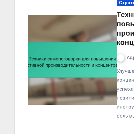
Страт
Техн
пов
прои
конц
Ад
Улучшение спортивной производительности и
концен
успеха
позити
инстру
роль в