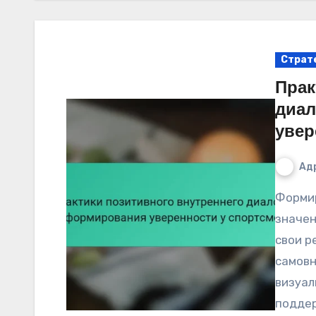
Страт
Прак
диал
увер
Ад
Формирование уверенности имеет решающее
значен
свои р
самовн
визуал
поддер