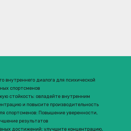
о внутреннего диалога для психической
ьных спортсменов
скую стойкость: овладейте внутренним
ентрацию и повысите производительность
я спортсменов: Повышение уверенности,
учшение результатов
вных достижений: улучшите концентрацию,