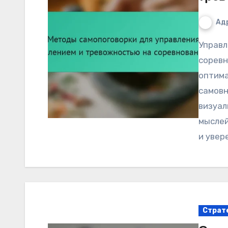
Ад
Управление давлением и тревожностью на
соревн
оптима
самовн
визуал
мыслей
и увер
Страт