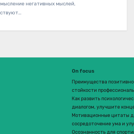
мысление негативных мыслей,
бствуют…
On focus
Преимущества позитивног
стойкости профессионал
Как развить психологиче
диалогом, улучшите конц
Мотивационные цитаты дл
сосредоточение ума и ул
Осознанность для спорти