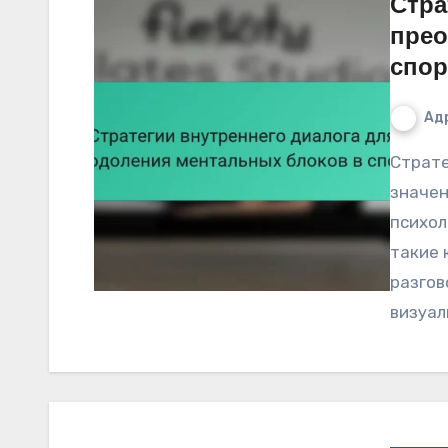
Стра
прео
спор
Ад
Стратегии внутреннего диалога имеют решающее
значен
психол
такие
разгов
визуал