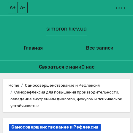
A+
A–
< < < <
simoron.kiev.ua
Главная
Все записи
Связаться с нами
О нас
Skip
to
Home
Самосовершенствование и Рефлексия
Саморефлексия для повышения производительности:
content
овладение внутренним диалогом, фокусом и психической
устойчивостью
Самосовершенствование и Рефлексия