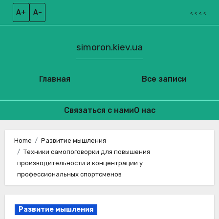
A+
A–
< < < <
simoron.kiev.ua
Главная
Все записи
Связаться с нами
О нас
Skip
to
Home
Развитие мышления
Техники самопоговорки для повышения
content
производительности и концентрации у
профессиональных спортсменов
Развитие мышления