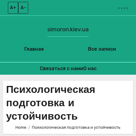
A+
A–
< < < <
simoron.kiev.ua
Главная
Все записи
Связаться с нами
О нас
Skip
to
Психологическая
content
подготовка и
устойчивость
Home
Психологическая подготовка и устойчивость