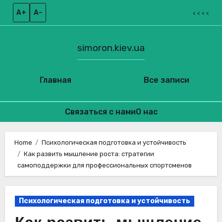
A+
A–
< < < <
simoron.kiev.ua
Главная
Все записи
Связаться с нами
О нас
Skip
to
Home
Психологическая подготовка и устойчивость
Как развить мышление роста: стратегии
content
самоподдержки для профессиональных спортсменов
Психологическая подготовка и устойчивость