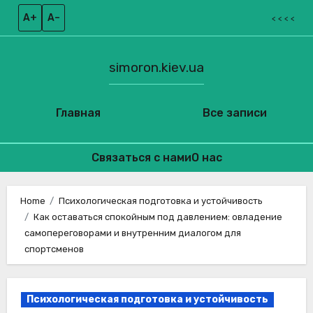
A+
A–
< < < <
simoron.kiev.ua
Главная
Все записи
Связаться с нами
О нас
Skip
to
Home
Психологическая подготовка и устойчивость
Как оставаться спокойным под давлением: овладение
content
самопереговорами и внутренним диалогом для
спортсменов
Психологическая подготовка и устойчивость