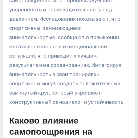
улучшения
самопоощрения?
Спортсмены могут использовать
внимательность для улучшения
самопоощрения, сосредоточившись на
настоящем моменте и снижая негативные
мысли. Практики внимательности, такие как
медитация и дыхательные упражнения,
помогают спортсменам развивать
осознанность, позволяя им распознавать и
переосмысливать неэффективное
самопоощрение. Этот процесс улучшает
уверенность и производительность под
давлением. Исследования показывают, что
спортсмены, занимающиеся